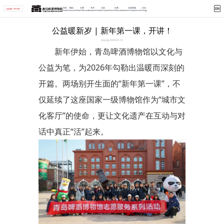
首页
概况
文博
学术
文创
社教
沉浸体验
生态
点击量: 1591265
Home
Overview
Culture Museum
Academic
Cultural Creation
Social Education
Immerse Experiences
Ecology
首页 >
学术 >
详情
公益暖新岁 | 新年第一课，开讲！
发布日期: 2026-01-14
新年伊始，青岛啤酒博物馆以文化与
公益为笔，为2026年勾勒出温暖而深刻的
开篇。两场别开生面的“新年第一课”，不
仅延续了这座国家一级博物馆作为“城市文
化客厅”的使命，更让文化遗产在互动与对
话中真正“活”起来。