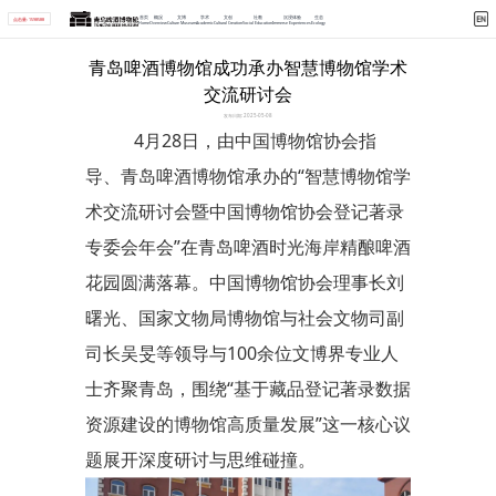
首页
概况
文博
学术
文创
社教
沉浸体验
生态
点击量: 1598588
Home
Overview
Culture Museum
Academic
Cultural Creation
Social Education
Immerse Experiences
Ecology
首页 >
学术 >
详情
青岛啤酒博物馆成功承办智慧博物馆学术
交流研讨会
发布日期: 2025-05-08
4月28日，由中国博物馆协会指
导、青岛啤酒博物馆承办的“智慧博物馆学
术交流研讨会暨中国博物馆协会登记著录
专委会年会”在青岛啤酒时光海岸精酿啤酒
花园圆满落幕。中国博物馆协会理事长刘
曙光、国家文物局博物馆与社会文物司副
司长吴旻等领导与100余位文博界专业人
士齐聚青岛，围绕“基于藏品登记著录数据
资源建设的博物馆高质量发展”这一核心议
题展开深度研讨与思维碰撞。