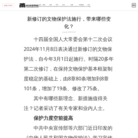
首页
概况
文博
学术
文创
社教
沉浸体验
生态
点击量: 1590796
Home
Overview
Culture Museum
Academic
Cultural Creation
Social Education
Immerse Experiences
Ecology
首页 >
学术 >
详情
新修订的文物保护法施行，带来哪些变
化？
发布日期: 2025-03-06
十四届全国人大常委会第十二次会议
2024年11月8日表决通过新修订的文物保
护法，自今年3月1日起施行。时隔20多年
第二次修订，在保持文物保护基本框架制
度稳定的基础上，由8章80条增加到8章
101条，增加了19条、修改了75条。
其中有哪些新理念、新措施值得关
注？记者采访了有关专家和业内人士。
保护力度空前提高
中共中央宣传部等六部门近日印发的
《中华人民共和国文物保护法》学习宣传