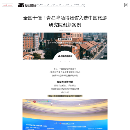
首页
概况
文博
学术
文创
社教
沉浸体验
生态
点击量: 1596976
Home
Overview
Culture Museum
Academic
Cultural Creation
Social Education
Immerse Experiences
Ecology
首页 > 详情
全国十佳！青岛啤酒博物馆入选中国旅游
研究院创新案例
发布日期: 2024-04-22