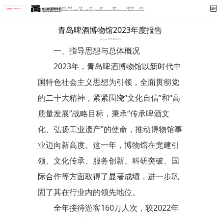
首页
概况
文博
学术
文创
社教
沉浸体验
生态
点击量: 1590560
Home
Overview
Culture Museum
Academic
Cultural Creation
Social Education
Immerse Experiences
Ecology
首页 > 详情
青岛啤酒博物馆2023年度报告
发布日期: 2024-02-03
一、指导思想与总体概况
2023年，青岛啤酒博物馆以新时代中
国特色社会主义思想为引领，全面贯彻党
的二十大精神，紧紧围绕“文化自信”和“高
质量发展”战略目标，秉承“传承啤酒文
化、弘扬工业遗产”的使命，推动博物馆事
业迈向新高度。这一年，博物馆在党建引
领、文化传承、服务创新、科研突破、国
际合作等方面取得了显著成绩，进一步巩
固了其在行业内的领先地位。
全年接待游客160万人次，较2022年