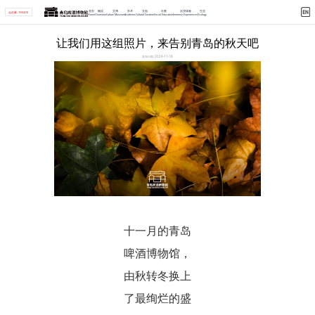
首页
概况
文博
学术
文创
社教
沉浸体验
生态
点击量: 1592410
Home
Overview
Culture Museum
Academic
Cultural Creation
Social Education
Immerse Experiences
Ecology
首页 > 详情
让我们用这组照片，来告别青岛的秋天吧
发布日期: 2024-11-18
十一月的青岛
啤酒博物馆，
由秋转冬换上
了最绚烂的盛