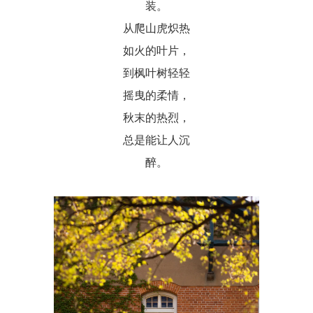
装。
从爬山虎炽热
如火的叶片，
到枫叶树轻轻
摇曳的柔情，
秋末的热烈，
总是能让人沉
醉。