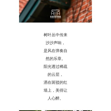
树叶丛中传来
沙沙声响，
是风在弹奏自
然的乐章。
阳光透过稀疏
的云层，
洒在斑驳的红
墙上，美得让
人心醉。